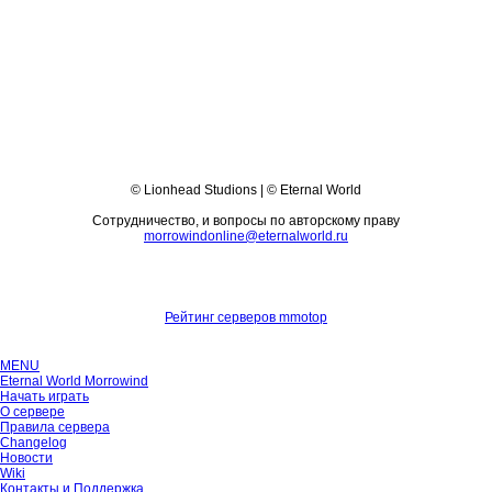
© Lionhead Studions | © Eternal World
Сотрудничество, и вопросы по авторскому праву
morrowindonline@eternalworld.ru
Рейтинг серверов mmotop
MENU
Eternal World Morrowind
Начать играть
О сервере
Правила сервера
Changelog
Новости
Wiki
Контакты и Поддержка