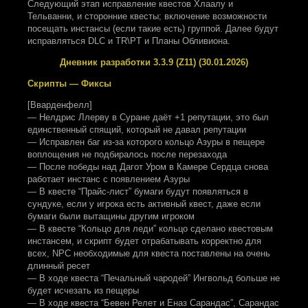
Следующий этап исправление квестов Хлаалу и
Тельванни, и сторонние квесты; включение возможности
посещать инстансы (если такие есть) группой. Далее будут
исправляться DLC и TR\PT и Планы Обливиона.
Дневник разработки 3.3.9 (Z11) (30.01.2026)
Скрипты — Фиксы
[Вварденфелл]
— Нелдрис Ллерву в Суране даёт +1 репутации, это был
единственный спящий, который не давал репутации
— Исправлен баг из-за которого кольцо Азуры в пещере
воплощения не подбиралось после перезахода
— После победы над Дагот Уром в Камере Сердца снова
работает инстанс с появлением Азуры
— В квесте “Прайс-лист” бумаги будут появляться в
сундуке, если у игрока есть активный квест, даже если
бумаги были вытащины другим игроком
— В квесте “Кольцо для леди” кольцо сделано квестовым
инстансем, и скрипт будет отрабатывать корректно для
всех, NPC необходимые для квеста поставлены на очень
длинный ресет
— В ходе квеста “Печальный чародей” Ингвольд больше не
будет исчезать из пещеры
— В ходе квеста “Бевен Релет и Еназ Сарандас”, Сарандас