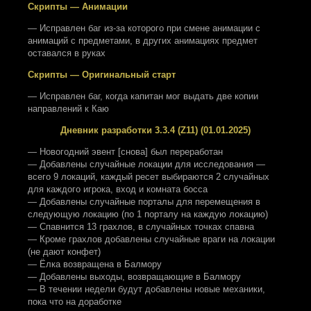
Скрипты — Анимации
— Исправлен баг из-за которого при смене анимации с
анимаций с предметами, в других анимациях предмет
оставался в руках
Скрипты — Оригинальный старт
— Исправлен баг, когда капитан мог выдать две копии
направлений к Каю
Дневник разработки 3.3.4 (Z11) (01.01.2025)
— Новогодний эвент [снова] был переработан
— Добавлены случайные локации для исследования —
всего 9 локаций, каждый ресет выбираются 2 случайных
для каждого игрока, вход и комната босса
— Добавлены случайные порталы для перемещения в
следующую локацию (по 1 порталу на каждую локацию)
— Спавнится 13 грахлов, в случайных точках спавна
— Кроме грахлов добавлены случайные враги на локации
(не дают конфет)
— Ёлка возвращена в Балмору
— Добавлены выходы, возвращающие в Балмору
— В течении недели будут добавлены новые механики,
пока что на доработке