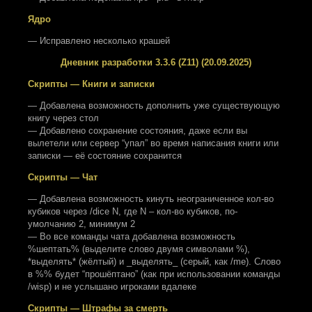
Ядро
— Исправлено несколько крашей
Дневник разработки 3.3.6 (Z11) (20.09.2025)
Скрипты — Книги и записки
— Добавлена возможность дополнить уже существующую
книгу через стол
— Добавлено сохранение состояния, даже если вы
вылетели или сервер “упал” во время написания книги или
записки — её состояние сохранится
Скрипты — Чат
— Добавлена возможность кинуть неограниченное кол-во
кубиков через /dice N, где N – кол-во кубиков, по-
умолчанию 2, минимум 2
— Во все команды чата добавлена возможность
%шептать% (выделите слово двумя символами %),
*выделять* (жёлтый) и _выделять_ (серый, как /me). Слово
в %% будет “прошёптано” (как при использовании команды
/wisp) и не услышано игроками вдалеке
Скрипты — Штрафы за смерть