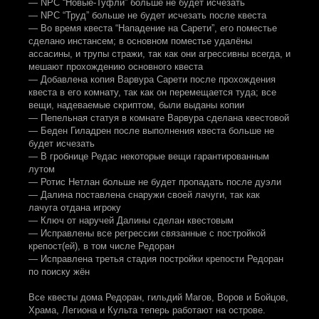
— NPC “Новые-Туфли” больше не будет исчезать
— NPC “Труд” больше не будет исчезать после квеста
— Во время квеста “Нападение на Сарети”, его поместье
сделано инстансем; в основном поместье удалёны
ассасины, и трупы стражи, так как они агрессивны всегда, и
мешают прохождению основного квеста
— Добавлена копия Варвура Сарети после прохождения
квеста в его комнату, так как он перемещается туда; все
вещи, надеваемые скриптом, были выданы копии
— Пепельная статуя в комнате Варвура сделана квестовой
— Беден Гиладрен после выполнения квеста больше не
будет исчезать
— В гробнице Редас некоторые вещи гарантированным
лутом
— Ротис Нетлан больше не будет пропадать после дуэли
— Далина поставлена снаружи своей лачуги, так как
лачуга отдана игроку
— Ключ от наручей Далины сделан квестовым
— Исправлены все регрессии связанные с постройкой
крепост(ей), в том числе Редоран
— Исправлена третья стадия постройки крепости Редоран
по поиску жён
Все квесты дома Редоран, гильдий Магов, Воров и Бойцов,
Храма, Легиона и Культа теперь работают на острове.