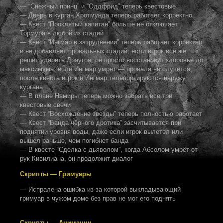
— “Снежный принц” и “Оддфрид” теперь квестовые
— Дверь в курган Хротмунда теперь работает корректно
— Квест “Проклятый капитан” больше не отключает
Тормура в любой из стадий
— Квест “Ингмар в затруднении” теперь работает корректно
и не добавляет провальных стадий; если игрок всё же
решит ударить Драугра, он просто восстановит здоровье до
максимума; если Ингмар умрёт — провала не случится;
после квеста игрок и Ингмар телепортируются наружу
кургана
— В плане Намиры теперь можно забрать все три
квестовые свечи
— Квест “Восхождение звезды” теперь полностью работает
— Квест “Банда чёрного дротика” засчитывается при
поднятии уровня воды, даже если игрок вылетел или
вышел раньше, чем погибнет банда
— В квесте “Сделка с дьяволом”, когда Абсолом умрёт от
рук Кивилиана, он продолжит диалог
Скрипты — Гримуары
— Испралена ошибка из-за которой выкладывающий
гримуар в чужом доме без прав не мог его поднять
Скрипты — Анимации