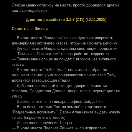
Старые меню остались на месте, просто добавился другой
вид взаимодействия
Дневник разработки 3.3.7 (Z11) (10.11.2025)
Скрипты — Фиксы
— В ходе квеста “Зондааль” нельзя будет активировать
данмерку без активного квеста, чтобы не сломать цепочку
— Купчая на дом Индрель сделана квестовым предметом
— “Призрак в Привратном” теперь работает корректно
— Тениеминве больше не пойдёт с игроком без активного
квеста
— В ходе квеста “Побег Тула”, если игрок выбрал не
вмешиваться или убил аболиционистов или отказал Тулу,
добавится завершающая стадия
— Добавлен временный фикс для двери в Поместье
Арвелов, Сладостная Долина, дверь теперь перемещает на
улицу
— Временно отключён писарь в офисе Сейда-Нин
— Если игрок потерял “Акт на землю” в ходе квеста
“Поддельные документы”, Барен Ален может выдать новую
копию (спросите его о квесте)
— Исправлено получение Тангры
— В ходе квеста Подсчет Ящиков было исправлено