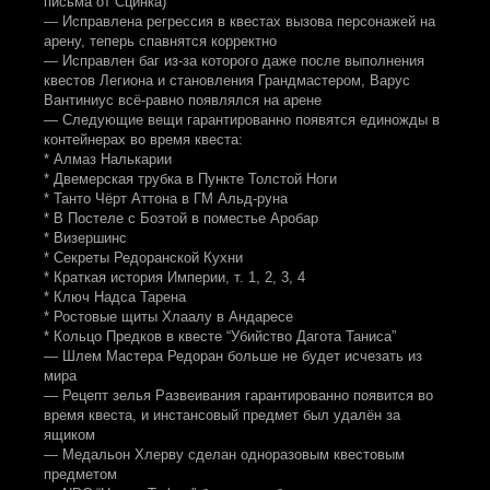
письма от Сцинка)
— Исправлена регрессия в квестах вызова персонажей на
арену, теперь спавнятся корректно
— Исправлен баг из-за которого даже после выполнения
квестов Легиона и становления Грандмастером, Варус
Вантиниус всё-равно появлялся на арене
— Следующие вещи гарантированно появятся единожды в
контейнерах во время квеста:
* Алмаз Налькарии
* Двемерская трубка в Пункте Толстой Ноги
* Танто Чёрт Аттона в ГМ Альд-руна
* В Постеле с Боэтой в поместье Аробар
* Визершинс
* Секреты Редоранской Кухни
* Краткая история Империи, т. 1, 2, 3, 4
* Ключ Надса Тарена
* Ростовые щиты Хлаалу в Андаресе
* Кольцо Предков в квесте “Убийство Дагота Таниса”
— Шлем Мастера Редоран больше не будет исчезать из
мира
— Рецепт зелья Развеивания гарантированно появится во
время квеста, и инстансовый предмет был удалён за
ящиком
— Медальон Хлерву сделан одноразовым квестовым
предметом