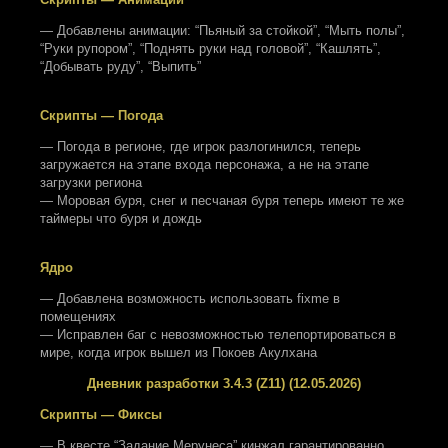
— Добавлены анимации: “Пьяный за стойкой”, “Мыть полы”,
“Руки рупором”, “Поднять руки над головой”, “Кашлять”,
“Добывать руду”, “Выпить”
Скрипты — Погода
— Погода в регионе, где игрок разлогинился, теперь
загружается на этапе входа персонажа, а не на этапе
загрузки региона
— Моровая буря, снег и песчаная буря теперь имеют те же
таймеры что буря и дождь
Ядро
— Добавлена возможность использовать fixme в
помещениях
— Исправлен баг с невозможностью телепортироваться в
мире, когда игрок вышел из Покоев Акулхана
Дневник разработки 3.4.3 (Z11) (12.05.2026)
Скрипты — Фиксы
— В квесте “Задание Мерунеса” кинжал гарантированно