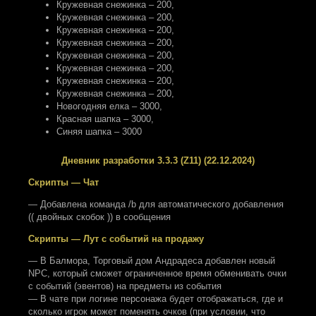
Кружевная снежинка – 200
,
Кружевная снежинка – 200
,
Кружевная снежинка – 200
,
Кружевная снежинка – 200
,
Кружевная снежинка – 200
,
Кружевная снежинка – 200
,
Кружевная снежинка – 200
,
Кружевная снежинка – 200
,
Новогодняя елка – 3000
,
Красная шапка – 3000
,
Синяя шапка – 3000
Дневник разработки 3.3.3 (Z11) (22.12.2024)
Скрипты — Чат
— Добавлена команда /b для автоматического добавления
(( двойных скобок )) в сообщения
Скрипты — Лут с событий на продажу
— В Балмора, Торговый дом Андрадеса добавлен новый
NPC, который сможет ограниченное время обменивать очки
с событий (эвентов) на предметы из события
— В чате при логине персонажа будет отображаться, где и
сколько игрок может поменять очков (при условии, что