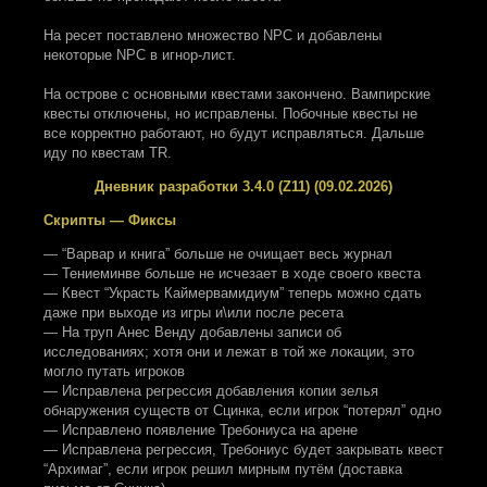
На ресет поставлено множество NPC и добавлены
некоторые NPC в игнор-лист.
На острове с основными квестами закончено. Вампирские
квесты отключены, но исправлены. Побочные квесты не
все корректно работают, но будут исправляться. Дальше
иду по квестам TR.
Дневник разработки 3.4.0 (Z11) (09.02.2026)
Скрипты — Фиксы
— “Варвар и книга” больше не очищает весь журнал
— Тениеминве больше не исчезает в ходе своего квеста
— Квест “Украсть Каймервамидиум” теперь можно сдать
даже при выходе из игры и\или после ресета
— На труп Анес Венду добавлены записи об
исследованиях; хотя они и лежат в той же локации, это
могло путать игроков
— Исправлена регрессия добавления копии зелья
обнаружения существ от Сцинка, если игрок “потерял” одно
— Исправлено появление Требониуса на арене
— Исправлена регрессия, Требониус будет закрывать квест
“Архимаг”, если игрок решил мирным путём (доставка