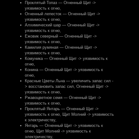
Проклятый Топаз — Огненный Щит ->
уязвимость к огню
,
Огненный лепесток — Огненный Щит ->
уязвимость к огню
,
Алхимический шар — Огненный Щит ->
уязвимость к огню
,
Ежовик северный — Огненный Щит ->
уязвимость к огню
,
Камилия румяная — Огненный Щит ->
уязвимость к огню
,
Комуника — Огненный Щит -> уязвимость к
огню
,
Конина — Огненный Щит -> уязвимость к
огню
,
Красные Цветы Льна — увеличить запас сил -
> восстановить запас сил, Огненный Щит ->
уязвимость к огню
,
Ржавоцветное семя — Огненный Щит ->
уязвимость к огню
,
Проклятый Янтарь — Огненный Щит ->
уязвимость к огню, Щит Молний -> уязвимость
к электричеству
,
Янтарь — Огненный Щит -> уязвимость к
огню, Щит Молний -> уязвимость к
электричеству
,