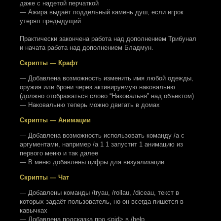
даже с надетой перчаткой
— Ажира выдаёт поддельный камень душ, если игрок
утерял предыдущий
Практически закончена работа над дополнением Трибунал
и начата работа над дополнением Бладмун.
Скрипты — Крафт
— Добавлена возможность изменить имя любой одежды,
оружия или брони через активируемую наковальню
(должно отображаться слово “Наковальня” над объектом)
— Наковальню теперь можно двигать в домах
Скрипты — Анимации
— Добавлена возможность использовать команду /a с
аргументами, например /a 1 1 запустит 1 анимацию из
первого меню и так далее
— В меню добавлены цифры для визуализации
Скрипты — Чат
— Добавлены команды /tryau, /rollau, /diceau, текст в
которых задаёт пользователь, но он всегда пишется в
кавычках
— Добавлена подсказка про <pid> в /help