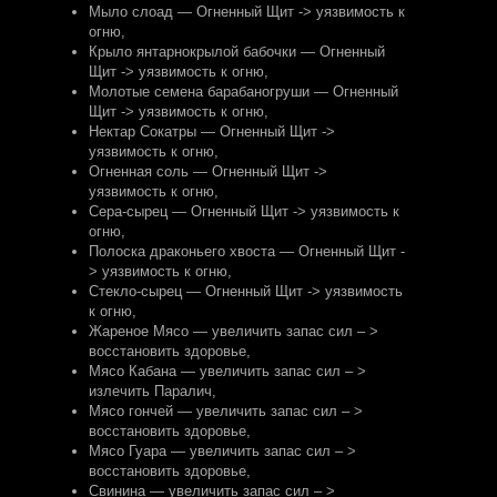
Мыло слоад — Огненный Щит -> уязвимость к
огню
,
Крыло янтарнокрылой бабочки — Огненный
Щит -> уязвимость к огню
,
Молотые семена барабаногруши — Огненный
Щит -> уязвимость к огню
,
Нектар Сокатры — Огненный Щит ->
уязвимость к огню
,
Огненная соль — Огненный Щит ->
уязвимость к огню
,
Сера-сырец — Огненный Щит -> уязвимость к
огню
,
Полоска драконьего хвоста — Огненный Щит -
> уязвимость к огню
,
Стекло-сырец — Огненный Щит -> уязвимость
к огню
,
Жареное Мясо — увеличить запас сил – >
восстановить здоровье
,
Мясо Кабана — увеличить запас сил – >
излечить Паралич
,
Мясо гончей — увеличить запас сил – >
восстановить здоровье
,
Мясо Гуара — увеличить запас сил – >
восстановить здоровье
,
Свинина — увеличить запас сил – >