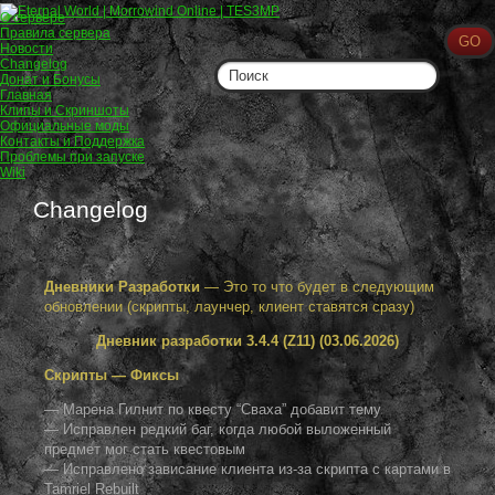
О сервере
Правила сервера
Новости
Changelog
Донат и Бонусы
Главная
Клипы и Скриншоты
Официальные моды
Контакты и Поддержка
Проблемы при запуске
Wiki
Changelog
Дневники Разработки
— Это то что будет в следующим
обновлении (скрипты, лаунчер, клиент ставятся сразу)
Дневник разработки 3.4.4 (Z11)
(03.06.2026)
Скрипты — Фиксы
— Марена Гилнит по квесту “Сваха” добавит тему
— Исправлен редкий баг, когда любой выложенный
предмет мог стать квестовым
— Исправлено зависание клиента из-за скрипта с картами в
Tamriel Rebuilt