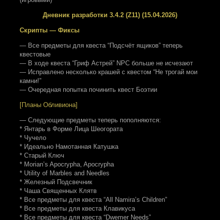
Дневник разработки 3.4.2 (Z11) (15.04.2026)
Скрипты — Фиксы
— Все предметы для квеста “Подсчёт ящиков” теперь
квестовые
— В ходе квеста “Гриф Астрей” NPC больше не исчезают
— Исправлено несколько крашей с квестом “Не трогай мои
камни!”
— Очередная попытка починить квест Боэтии
[Планы Обливиона]
— Следующие предметы теперь пополняются:
* Янтарь в Форме Лица Шеогората
* Чучело
* Идеально Намотанная Катушка
* Старый Ключ
* Morian’s Apocrypha, Apocrypha
* Utility of Marbles and Needles
* Железный Подсвечник
* Чаша Священных Клятв
* Все предметы для квеста “All Namira’s Children”
* Все предметы для квеста Клавикуса
* Все предметы для квеста “Dwemer Needs”