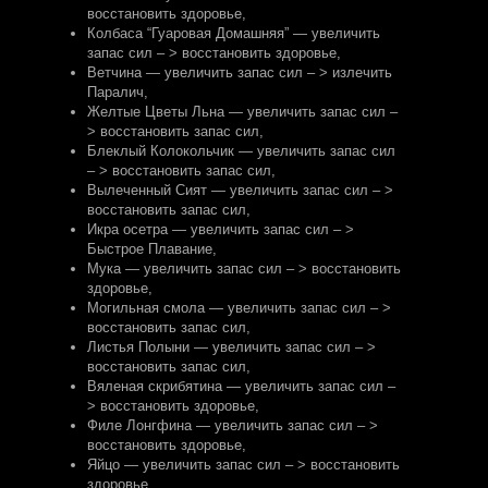
восстановить здоровье
,
Колбаса “Гуаровая Домашняя” — увеличить
запас сил – > восстановить здоровье
,
Ветчина — увеличить запас сил – > излечить
Паралич
,
Желтые Цветы Льна — увеличить запас сил –
> восстановить запас сил
,
Блеклый Колокольчик — увеличить запас сил
– > восстановить запас сил
,
Вылеченный Сият — увеличить запас сил – >
восстановить запас сил
,
Икра осетра — увеличить запас сил – >
Быстрое Плавание
,
Мука — увеличить запас сил – > восстановить
здоровье
,
Могильная смола — увеличить запас сил – >
восстановить запас сил
,
Листья Полыни — увеличить запас сил – >
восстановить запас сил
,
Вяленая скрибятина — увеличить запас сил –
> восстановить здоровье
,
Филе Лонгфина — увеличить запас сил – >
восстановить здоровье
,
Яйцо — увеличить запас сил – > восстановить
здоровье
,