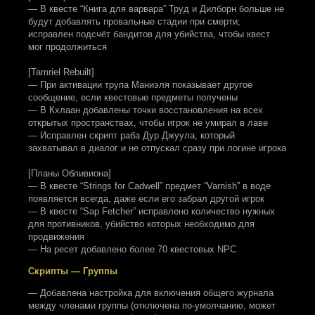
— В квесте “Книга для варвара” Труд и Дилборн больше не
будут добавлять провальные стадии при смерти;
исправлен подсчёт бандитов для убийства, чтобы квест
мог продолжиться
[Tamriel Rebuilt]
— При активации трупа Маниэля показывает другое
сообщение, если квестовые предметы получены
— В Кхлаан добавлены точки восстановления на всех
открытых пространствах, чтобы игрок не умирал в лаве
— Исправлен скрипт раба Дур Джуула, который
захватывал в диалог и не отпускал сразу при логине игрока
[Планы Обливиона]
— В квесте “Strings for Cadwell” предмет “Varnish” в воде
появляется всегда, даже если его забрал другой игрок
— В квесте “Sap Fetcher” исправлено количество нужных
для противников, убийство которых необходимо для
продвижения
— На ресет добавлено более 70 квестовых NPC
Скрипты — Группы
— Добавлена настройка для включения общего журнала
между членами группы (отключена по-умолчанию, может