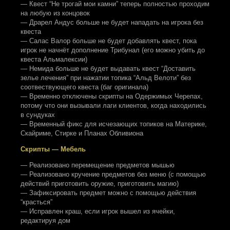
— Квест “Не трогай мои камни” теперь полностью проходим
на любую из концовок
— Драрел Андус больше не будет нападать на игрока без
квеста
— Салас Валор больше не будет добавлять квест, пока
игрок не начнёт дополнение Трибунал (его можно убить до
квеста Альмалексии)
— Немида больше не будет выдавать квест “Доставить
зелье лечения” при нажатии топика “Альд Велоти” без
соотвествующего квеста (баг оригинала)
— Временно отключены скрипты на Одержимых Черепах,
потому что они вызывали лаги клиентов, когда находились
в сундуках
— Временный фикс для исчезающих топиков на Материке,
Скайриме, Стирке и Планах Обливиона
Скрипты — Мебель
— Реализовано перемещение предметов мышью
— Реализовано кручение предметов без меню (с помощью
действий приготовить оружие, приготовить магию)
— Зафиксировать предмет можно с помощью действия
“красться”
— Исправлен краш, если игрок вышел из ячейки,
редактируя дом