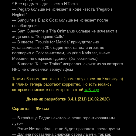
* Все предметы для квеста Н’Гаста
— Pegaro больше не исчезает в ходе квеста “Pegaro’s
Neglect”
— Sanguine’s Black Goat больше не исчезает после
освобождения
— Sam Guevenne и Tria Onimanus больше не исчезают в
ходе квеста “Sanguine Calls”
— В квесте “Trouble for Meridia” принудительно
устанавливается 20 стадия квеста, если игрок не
поговорил с Соблазнителем, но убил Kathutet, иначе
Меридия не открывает диалог (баг оригинала)
— В квесте “Kill the Traitor” исправлен скрипт из-за которого
NPC не становился вервульфом
Таким образом, все квесты (кроме двух квестов Клавикуса)
в планах теперь работают корректно. Но есть нюансы,
которые вы можете посмотреть в этой
таблице
.
Дневник разработки 3.4.1 (Z11) (16.02.2026)
Скрипты — Фиксы
— В гробнице Редас некоторые вещи гарантированным
лутом
— Ротис Нетлан больше не будет пропадать после дуэли
— Далина поставлена снаружи своей лачуги, так как