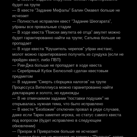
будет на трупе
— В квесте “Задание Мефалы” Балин Омавел больше не
исчезает
— Полностью исправлен квест “Задание Шеогарата”,
убраны все провальные стадии
— В ходе квеста “Поиски амулета её отца” амулет можно
будет гарантированно найти на трупе; Сатьяна больше не
пропадает
— В ходе квеста “Крушитель черепов” убран инстанс,
молот можно гарантированно получить из сундука (если не
пройден квест, либо ПВП)
— Рии-Джа больше не пропадает в ходе квеста
— Серебряный Кубок Белюэлей сделан квестовым
предметом
— В задании “Смерть сборщика налогов” на трупе
Процессуса Вителлиуса можно гаранитрованно найти
декларацию и золото, но единожды
— В не отмечаемом задании “поставки подушек” не
открывалась нужная тема, что было исправлено
— В квесте “Безбожие” отключен провал в ряде случаев,
даже если Тарен заметил игрока, но статус самого квеста
под вопросом (будет исправлено в следующем
обновлении)
— Призрак в Привратном больше не исчезает
— Анасси больше не исчезает из таверны “Полпути”, копия