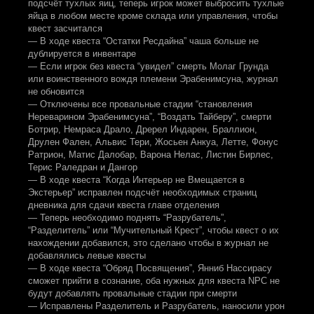
подсчёт тухлых яиц, теперь игрок может выбросить тухлые
яйца в любом месте кроме склада или управления, чтобы
квест засчитался
— В ходе квеста “Остатки Ресдайна” чаша больше не
дублируется в инвентаре
— Если игрок без квеста “увидел” смерть Молаг Грунда
или воинственного вождя племени Эрабенимсуна, журнал
не обновится
— Отключены все провальные стадии “становления
Нереварином Эрабенимсуна”, “Воздать Тайберу”, смерти
Ботрир, Немраса Драло, Дререл Индарен, Браллион,
Друлен Фален, Альвис Тери, Жосьен Анкуа, Летте, Фонус
Ратрион, Матис Далобар, Варона Нелас, Листин Бирлес,
Терис Раледран и Дангор
— В ходе квеста “Когда Интерьер не Вмещается в
Экстерьер” исправлен подсчёт необходимых страниц
дневника для сдачи квеста главе отделения
— Теперь необходимо поднять “Разрубатель”,
“Разделитель” или “Мучительный Крест”, чтобы квест о их
нахождении добавился, это сделано чтобы в журнал не
добавлялись левые квесты
— В ходе квеста “Обряд Посвящения”, Янниб Нассирасу
сможет прийти в сознание, оба нужных для квеста NPC не
будут добавлять провальные стадии при смерти
— Исправлены Разделитель и Разрубатель, наносили урон