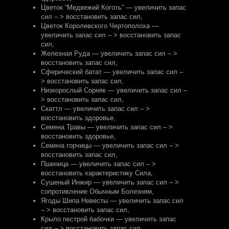
Цветок “Медвежий Коготь” — увеличить запас
сил – > восстановить запас сил
,
Цветок Королевского Чертополоха —
увеличить запас сил – > восстановить запас
сил
,
Железная Руда — увеличить запас сил – >
восстановить запас сил
,
Сферический батат — увеличить запас сил –
> восстановить запас сил
,
Низкорослый Сорняк — увеличить запас сил –
> восстановить запас сил
,
Скаттл — увеличить запас сил – >
восстановить здоровье
,
Семена Травы — увеличить запас сил – >
восстановить здоровье
,
Семена горчицы — увеличить запас сил – >
восстановить запас сил
,
Пшеница — увеличить запас сил – >
восстановить характеристику Сила
,
Сушеный Инжир — увеличить запас сил – >
сопротивление Обычным Болезням
,
Ягоды Шипа Невесты — увеличить запас сил
– > восстановить запас сил
,
Крыло пестрой бабочки — увеличить запас
сил – > восстановить запас сил
,