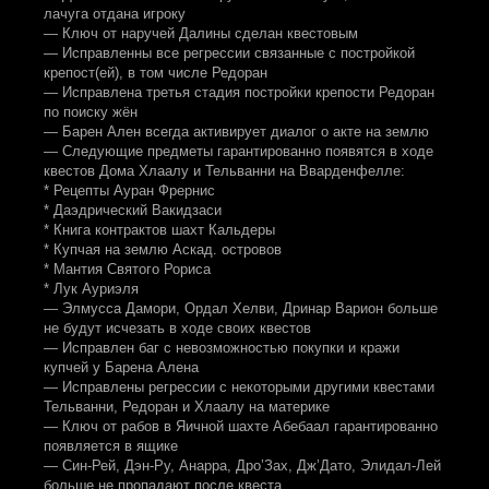
лачуга отдана игроку
— Ключ от наручей Далины сделан квестовым
— Исправленны все регрессии связанные с постройкой
крепост(ей), в том числе Редоран
— Исправлена третья стадия постройки крепости Редоран
по поиску жён
— Барен Ален всегда активирует диалог о акте на землю
— Следующие предметы гарантированно появятся в ходе
квестов Дома Хлаалу и Тельванни на Вварденфелле:
* Рецепты Ауран Фрернис
* Даэдрический Вакидзаси
* Книга контрактов шахт Кальдеры
* Купчая на землю Аскад. островов
* Мантия Святого Рориса
* Лук Ауриэля
— Элмусса Дамори, Ордал Хелви, Дринар Варион больше
не будут исчезать в ходе своих квестов
— Исправлен баг с невозможностью покупки и кражи
купчей у Барена Алена
— Исправлены регрессии с некоторыми другими квестами
Тельванни, Редоран и Хлаалу на материке
— Ключ от рабов в Яичной шахте Абебаал гарантированно
появляется в ящике
— Син-Рей, Дэн-Ру, Анарра, Дро’Зах, Дж’Дато, Элидал-Лей
больше не пропадают после квеста