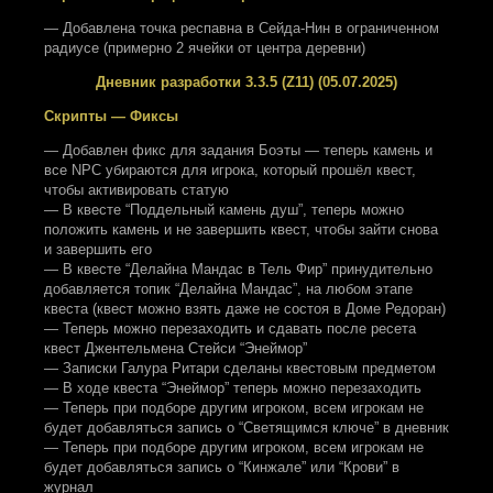
— Добавлена точка респавна в Сейда-Нин в ограниченном
радиусе (примерно 2 ячейки от центра деревни)
Дневник разработки 3.3.5 (Z11) (05.07.2025)
Скрипты — Фиксы
— Добавлен фикс для задания Боэты — теперь камень и
все NPC убираются для игрока, который прошёл квест,
чтобы активировать статую
— В квесте “Поддельный камень душ”, теперь можно
положить камень и не завершить квест, чтобы зайти снова
и завершить его
— В квесте “Делайна Мандас в Тель Фир” принудительно
добавляется топик “Делайна Мандас”, на любом этапе
квеста (квест можно взять даже не состоя в Доме Редоран)
— Теперь можно перезаходить и сдавать после ресета
квест Джентельмена Стейси “Энеймор”
— Записки Галура Ритари сделаны квестовым предметом
— В ходе квеста “Энеймор” теперь можно перезаходить
— Теперь при подборе другим игроком, всем игрокам не
будет добавляться запись о “Светящимся ключе” в дневник
— Теперь при подборе другим игроком, всем игрокам не
будет добавляться запись о “Кинжале” или “Крови” в
журнал