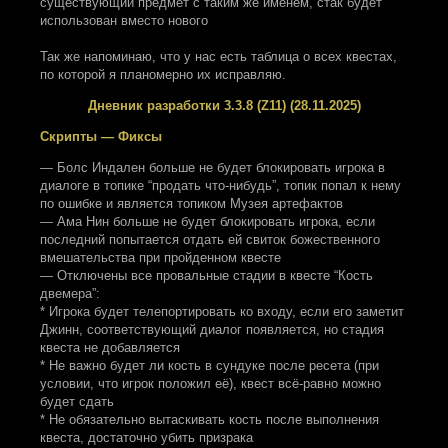
существующий предмет с таким же именем, стак будет
использован вместо нового
Так же напоминаю, что у нас есть таблица о всех квестах,
по которой я планомерно их исправляю.
Дневник разработки 3.3.8 (Z11) (28.11.2025)
Скрипты — Фиксы
— Болс Индален больше не будет блокировать игрока в
диалоге в топике “продать что-нибудь”, топик попал к нему
по ошибке и является топиком Музея артефактов
— Ама Нин больше не будет блокировать игрока, если
последний попытается отдать ей свиток божественного
вмешательства при пройденном квесте
— Отключены все провальные стадии в квесте “Кость
двемера”:
* Игрока будет телепортировать ко входу, если его заметит
Джинн, соответствующий диалог появляется, но стадия
квеста не добавляется
* Не важно будет ли кость в сундуке после ресета (при
условии, что игрок положил её), квест всё-равно можно
будет сдать
* Не обязательно вытаскивать кость после выполнения
квеста, достаточно убить призрака