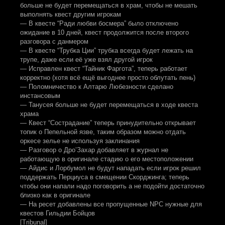
больше не будет перемещаться в храм, чтобы не мешать
выполнять квест другим игрокам
— В квесте “Ради любви босмера” было отключено
ожидание в 10 дней, квест продолжится после второго
разговора с данмером
— В квесте “Трубка Ции” трубка всегда будет лежать на
трупе, даже если её уже взял другой игрок
— Исправлен квест “Тайник Фаргота”, теперь работает
корректно (хотя всё ещё выгоднее просто облутать пень)
— Поломничество к Алтарю Любезности сделано
инстансовым
— Танусея больше не будет перемещаться в ходе квеста
храма
— Квест “Сострадание” теперь принудительно открывает
топик о Пепельной язве, таким образом можно отдать
оркесе зелье не используя заклинания
— Разговор о Дро’Захар добавляет в журнал не
работающую в оригинале стадию о его местоположении
— Айдис и Лорбумол не будут нападать если игрок решил
поддержать Перциуса в смещении Скорджинга; теперь
чтобы они напали надо поговорить а не подойти достаточно
близко как в оригинале
— На ресет добавлены все пропущенные NPC нужные для
квестов Гильдии Бойцов
[Tribunal]