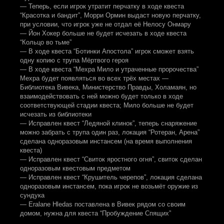
— Теперь, если игрок утратит перчатку в ходе квеста
“Красотка и бандит”, Морри Ормин выдаст новую перчатку,
при условии, что игрок уже не отдал её Нелосу Онмару
— Йон Хокер больше не будет исчезать в ходе квеста
“Кольцо во тьме”
— В ходе квеста “Ботинки Апостола” игрок сможет взять
одну копию с трупа Мёртвого героя
— В ходе квеста “Мехра Мило и утраченные пророчества”
Мехра будет появляться во всех трёх местах —
Библиотека Вивека, Министерство Правды, Холамаян, но
взаимодействовать с ней можно будет только в ходе
соответствующей стадии квеста; Мило больше не будет
исчезать из библиотеки
— Исправлен квест “Ледяной клинок”, теперь снаряжение
можно забрать с трупа один раз, локация “Ротеран, Арена”
сделана одноразовым инстансем (на время выполнения
квеста)
— Исправлен квест “Свиток яростного огня”, свиток сделан
одноразовым квестовым предметом
— Исправлен квест “Крушитель черепов”, локация сделана
одноразовым инстансем, пока игрок не возьмёт оружие из
сундука
— Eralane Hledas поставлена в Вивек рядом со своим
домом, нужна для квеста “Пробуждение Спящих”