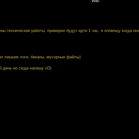
Wiki
дены технические работы, примерно будут идти 1 час, я оповещу когда он
лил лишние логи, бекапы, мусорные файлы)
й день но сюда напишу xD)