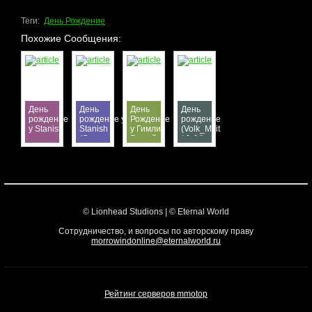
Теги:
День Рождение
Похожие Сообщения:
День
День
День
День
рождение
рождение у
Рождение
рождение
у Stanish
Stanish
у Гимли |
(Volk_Milit
(Один из
Белый
/ Ja'Virr-
создателей
Медведь
Dar)
сервера)
© Lionhead Studions | © Eternal World
Сотрудничество, и вопросы по авторскому праву
morrowindonline@eternalworld.ru
Рейтинг серверов mmotop