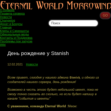
О сервере
Правила сервера
Новости
Changelog
Донат и Бонусы
Главная
Клипы и Скриншоты
Официальные моды
Контакты и Поддержка
Проблемы при запуске
Wiki
День рождение у Stanish
12.02.2021
Новости
Всем привет, сегодня у нашего админа
𝕾𝖙𝖆𝖓𝖎𝖘𝖍,
и одного из
создателей нашего сервера, день рождения!
Возможно в честь этого будет небольшой ивент, пока не
смогу точно сказать во сколько, но если будет напишу в
канале “события и ивенты”
С уважением, команда Eternal World
:Meow: