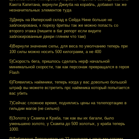
Каюта Капитана, вернули Джиуба на корабль, добавил так же
незначительных элементов туда
3)Дверь на Имперский склад в Сейда Нине больше не
заблокирована, к порезу бритвы так же можно попасть со
второго этажа (пишите в баг репорт если видите
заблокированные двери глянем что там)
4)Вернули значение силы, для веса по умолчанию теперь при
100 силы можно носить 500 килограмм, а не 400
5)Скорость бега, пришлось сделать нерф начальной
минимальной скорости, так как персонаж превращался в героя
Flash
6)Появились наёмники, теперь когда у вас довольно большой
штраф вы можете встретить npc наёмника который попытается
вас убить
7)Сейчас сложное время, поднялись цены на телепортацию в
гильдии магов (не сильно)
8)Золото у Скампа и Краба, так как вы их багали, было
уменьшено золото, у Скампа до 500 золотых, у краба теперь
1000.
9)Добавлено Дополнительно 22 сундуков с крутыми сетами,