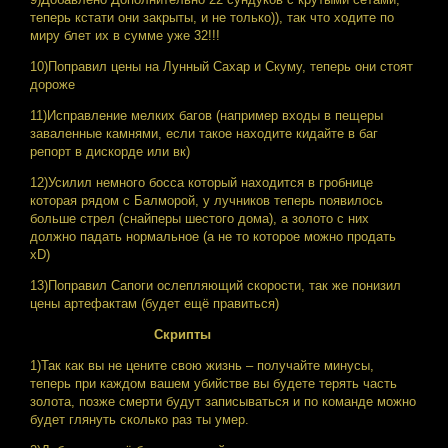
теперь кстати они закрыты, и не только)), так что ходите по
миру блет их в сумме уже 32!!!
10)Поправил цены на Лунный Сахар и Скуму, теперь они стоят
дороже
11)Исправление мелких багов (например входы в пещеры
заваленные камнями, если такое находите кидайте в баг
репорт в дискорде или вк)
12)Усилил немного босса который находится в гробнице
которая рядом с Балморой, у лучников теперь появилось
больше стрел (снайперы шестого дома), а золото с них
должно падать нормальное (а не то которое можно продать
xD)
13)Поправил Сапоги ослепляющий скорости, так же понизил
цены артефактам (будет ещё правиться)
Скрипты
1)Так как вы не цените свою жизнь – получайте минусы,
теперь при каждом вашем убийстве вы будете терять часть
золота, позже смерти будут записываться и по команде можно
будет глянуть сколько раз ты умер.