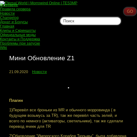
О сервере
Правила сервера
Новости
Changelog
Донат и Бонусы
Главная
Клипы и Скриншоты
Официальные моды
Контакты и Поддержка
Проблемы при запуске
Wiki
Мини Обновление Z1
21.09.2020
Новости
Плагин
1)Перевёл все броньки из MR и обычного морровинда ( в
будущем возьмусь за TR), так же перевёл часть зелей, и
всего по немного (активаторы, светильники), так же сделали
перевод ячеек для TR
2)Обновление “Имперского Корабля Тюрьмы”, была добавлена