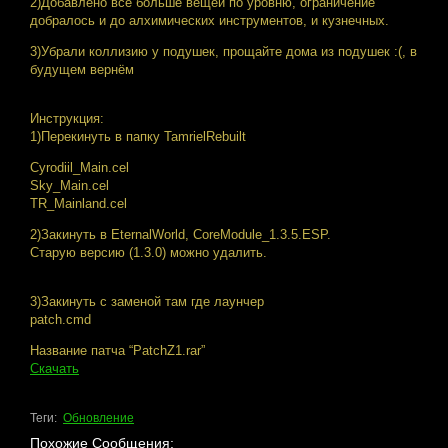
2)Добавлено всё больше вещей по уровню, ограничение
добралось и до алхимических инструментов, и кузнечных.
3)Убрали коллизию у подушек, прощайте дома из подушек :(, в
будущем вернём
Инструкция:
1)Перекинуть в папку TamrielRebuilt
Cyrodiil_Main.cel
Sky_Main.cel
TR_Mainland.cel
2)Закинуть в EternalWorld, CoreModule_1.3.5.ESP.
Старую версию (1.3.0) можно удалить.
3)Закинуть с заменой там где лаунчер
patch.cmd
Название патча “PatchZ1.rar”
Скачать
Теги:
Обновление
Похожие Сообщения: