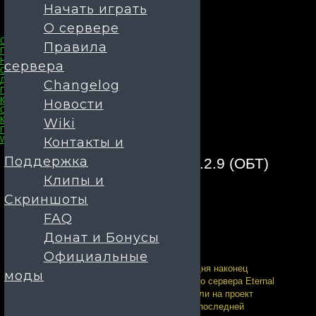
Начать играть
О сервере
О сервере
Правила
Правила сервера
Новости
сервера
Changelog
Донат и Бонусы
Changelog
Главная
Клипы и Скриншоты
Новости
Официальные моды
Контакты и Поддержка
Wiki
Проблемы при запуске
Wiki
Контакты и
Поддержка
Релиз Сервера!Release 1.2.9 (ОБТ)
Клипы и
13.09.2020
Новости
Скриншоты
FAQ
Донат и Бонусы
Официальные
Приветствую, комьюнити tes3mp! Сегодня наконец
моды
совершается релиз уже небезызвестного сервера Eternal
World (Нашего сервера) Многие возлагали на проект
надежды, кому-то этот сервер казался последней