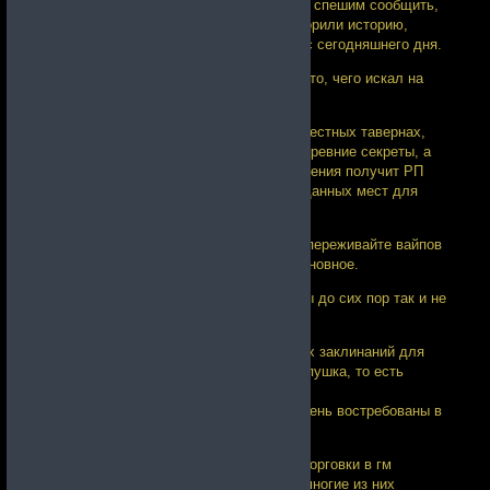
надеждой на оплот здравомыслия и мы спешим сообщить,
что желая угодить всем игрокам мы творили историю,
частью которой вы сможете стать уже с сегодняшнего дня.
Надеемся, что каждый ищущий найдёт то, чего искал на
просторах нашего вечного мира.
Пусть усталые путники найдут кров в местных тавернах,
ищущий силы и славы познает самые древние секреты, а
желающий приятного времяпрепровождения получит РП
ивенты, отыгрыши и множество неизведанных мест для
исследования.
На данный момент стартует ОБТ, но непереживайте вайпов
больше не будет, сейчас есть самое основное.
Нам ещё предстоит добавить то, что мы до сих пор так и не
реализовали, например дома, перевод
Что мы добавили? Добавили кучу новых заклинаний для
магов, теперь это не просто бегающая пушка, то есть
появилось много заклинаний для магов
поддержки(клириков), которые будут очень востребованы в
данжах.
Начальные заклинания можно найти у торговки в гм
балморы, остальные ищите в данжах, многие из них