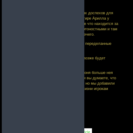
хорошо спрятаны.
Для бойцов появилось много уникальных доспехов для
новичков, которые можно купить в трактире Арилла у
торговки. Цитадели ШД да и вообще все что находится за
пределами призрачных врат стали смертоностными и там
даже ультраманчу в одиночку делать нечего.
Новые противники, новые виды оружия, переделанные
расы и знаки и тд.
Этот список можно продолжать вечно (позже будет
подробный разбор что добавили).
Из важно скажу, что копья и средняя броня больше нея
является бесполезной как раньше. Если вы думаете, что
мы сильно все понерфили… Возможно, но мы добавили
также много предметов на упрощение жизни игрокам
Скачать!
Теги:
Важные Новости!
,
Обновление
Похожие Сообщения: